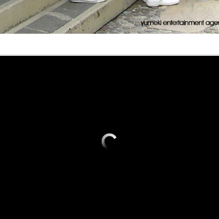
i idol Kenkyukai
 a Yumeki
pto idol
 :: Studio -
Circulo de
tainment
ia productora
en la definición japonesa
ios idol para
a lo mejor del ser humano.
ría formar parte de Yumeki
ntertainment se consolida
itas
onas que llevan una vida
nment Agency? En los
a productora de
 ética…
demia)
de artistas: Yumeki Angels
miento al realizar
ol senior) * Yumeki Cherubs…
mente la producción
de estudio y aprendizaje idol
al de nuestras artistas y
 Entertainment (Yumeki Idol
do…
kai) ユメキアイドル研究会 es
io de trabajo donde…