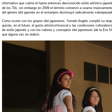
informativo que cubría el hasta entonces desconocido estilo artístico jap
de los 70s, sin embargo en 2009 el término comenzó a usarse masivamente p
del género idol japonés en el extranjero disminuyó radicalmente sobrepasado
Como ocurre con los grupos idol japoneses, Yumeki Angels cumplió su etapa d
quizás, en el futuro, el gusto artístico/musical y las condiciones cultural
de estilo japonés y con los valores y conceptos idol japoneses (de la Era 
que alguna vez se realizó.