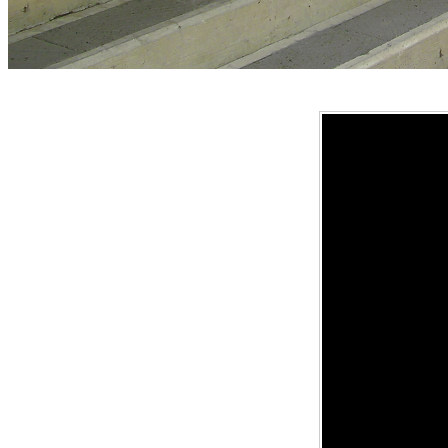
Yumek
Únete
Conce
スタジオ
研究会 
Enter
Agenc
Idol
Una idol 
estud
Audition
Studio
represent
¿Te gusta
Yumeki E
señor
Son pers
Entertai
como cas
ejemplar,
研究会 (Aca
formatos 
entreteni
(grupo id
completa
More...
El grupo 
audiovisu
de Yumeki
More...
realizan
Kenkyu
el espac
More...
More...