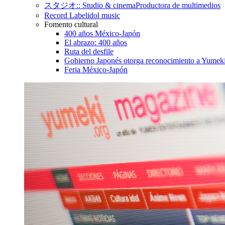
スタジオ:: Studio & cinema
Productora de multimedios
Record Label
idol music
Fomento cultural
400 años México-Japón
El abrazo: 400 años
Ruta del desfile
Gobierno Japonés otorga reconocimiento a Yumeki
Feria México-Japón