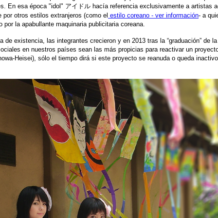
onés. En esa época "idol" アイドル hacía referencia exclusivamente a artistas a
or otros estilos extranjeros (como el
estilo coreano - ver información
- a qu
 por la apabullante maquinaria publicitaria coreana.
e existencia, las integrantes crecieron y en 2013 tras la “graduación” de la 
es/sociales en nuestros países sean las más propicias para reactivar un proy
Showa-Heisei), sólo el tiempo dirá si este proyecto se reanuda o queda inact