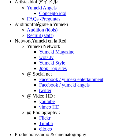
Artistas
Idol アイドル
Yumeki Angels
Concepto idol
FAQs -Preguntas
Audition
Intégrate a Yumeki
Audition (idols)
Recruit (staff)
Network
Yumeki en la Red
Yumeki Network
Yumeki Magazine
wota.tv
Yumeki Style
Jpop Top sites
@ Social net
Facebook / yumeki entertainment
Facebook / yumeki angels
twitter
@ Video HD :
youtube
vimeo HD
@ Photography :
Flickr
Tumblr
ello.co
Productions
studio & cinematography