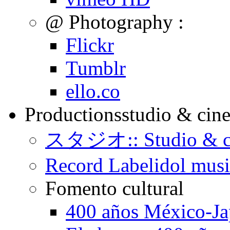
@ Photography :
Flickr
Tumblr
ello.co
Productions
studio & cin
スタジオ:: Studio & c
Record Label
idol mus
Fomento cultural
400 años México-J