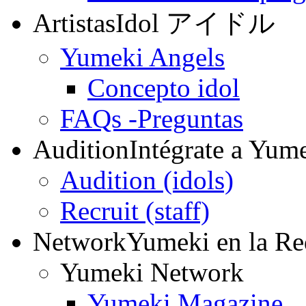
Artistas
Idol アイドル
Yumeki Angels
Concepto idol
FAQs -Preguntas
Audition
Intégrate a Yum
Audition (idols)
Recruit (staff)
Network
Yumeki en la Re
Yumeki Network
Yumeki Magazine