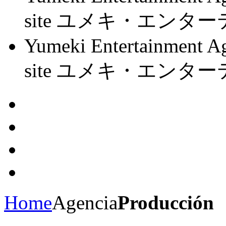
site ユメキ・エン
Yumeki Entertainment Ag
site ユメキ・エン
Home
Agencia
Producción