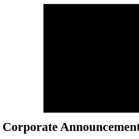
Yumeki idol Kenkyuka
Únete a Yumeki
Concepto idol
スタジオ :: Studio -
研究会 Circulo de
Entertainment
Agencia productora
Idol
Una idol en la definición japonesa
estudios idol para
Audition
Studio
representa lo mejor del ser humano
¿Te gustaría formar parte de Yumek
Yumeki Entertainment se consolida
señoritas
Son personas que llevan una vida
Entertainment Agency? En los
como casa productora de
ejemplar, ética…
研究会 (Academia)
formatos de artistas: Yumeki Angel
entretenimiento al realizar
(grupo idol senior) * Yumeki Cher
completamente la producción
More...
El grupo de estudio y aprendizaje i
audiovisual de nuestras artistas y
de Yumeki Entertainment (Yumeki I
More...
realizando…
Kenkyukai) ユメキアイドル研究会 
el espacio de trabajo donde…
More...
More...
Corporate Announcemen