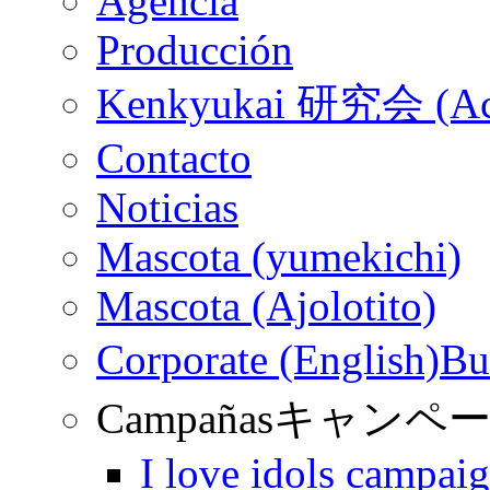
Agencia
Producción
Kenkyukai 研究会 (Ac
Contacto
Noticias
Mascota (yumekichi)
Mascota (Ajolotito)
Corporate (English)
Bu
Campañas
キャンペ
I love idols campai